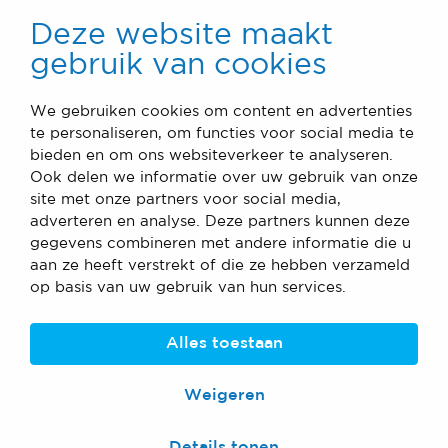
Deze website maakt
Project
gebruik van cookies
Nestlé Nunspeet
We gebruiken cookies om content en advertenties
te personaliseren, om functies voor social media te
bieden en om ons websiteverkeer te analyseren.
Dutch Blower has delivered an air handling
Ook delen we informatie over uw gebruik van onze
unit for the laboratory room. The air handling
site met onze partners voor social media,
unit is internally fully made of AISI304 and the
adverteren en analyse. Deze partners kunnen deze
bottom is equipped
gegevens combineren met andere informatie die u
aan ze heeft verstrekt of die ze hebben verzameld
with strong sloped AISI304 drip trays fitted
op basis van uw gebruik van hun services.
with drain. The inside of the unit is smooth to
prevent openings which can collect dirt.
Alles toestaan
Weigeren
Details tonen