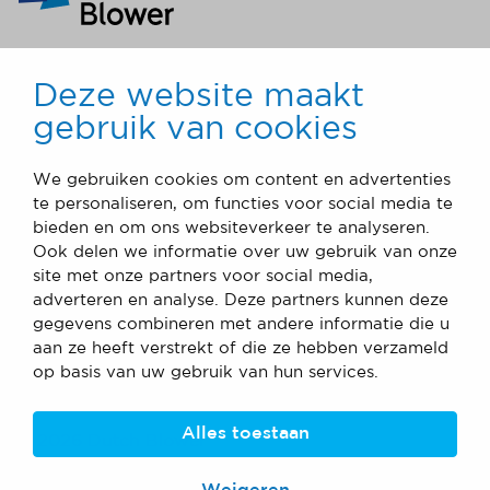
CONTACT
Deze website maakt
+31 (0) 546 - 576400
gebruik van cookies
info@dutch-blower.nl
We gebruiken cookies om content en advertenties
BEZOEK ONS
te personaliseren, om functies voor social media te
Bedrijvenpark Twente 52
bieden en om ons websiteverkeer te analyseren.
7602 KC Almelo
Ook delen we informatie over uw gebruik van onze
Nederland
site met onze partners voor social media,
adverteren en analyse. Deze partners kunnen deze
gegevens combineren met andere informatie die u
SNEL NAAR
aan ze heeft verstrekt of die ze hebben verzameld
Downloads
Projecten
op basis van uw gebruik van hun services.
Alles toestaan
©
2026
Dutch Blower
Home