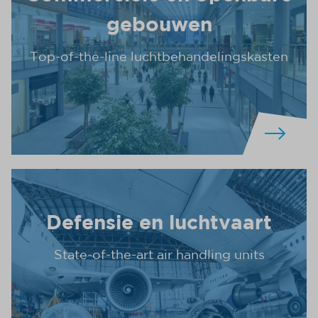
gebouwen
Top-of-the-line luchtbehandelingskasten
Defensie en luchtvaart
State-of-the-art air handling units