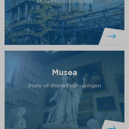
en luchtontvochtigers
Musea
State-of-the-art oplossingen